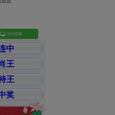
01.01
访问官网
连中
肖王
特王
中奖