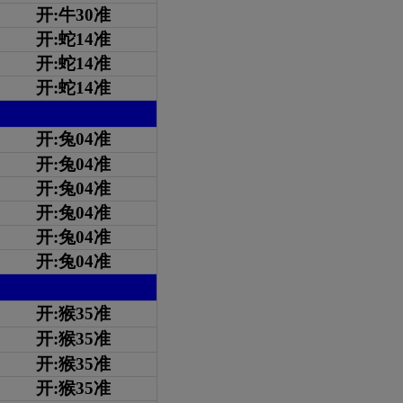
开:牛30准
开:蛇14准
开:蛇14准
开:蛇14准
开:兔04准
开:兔04准
开:兔04准
开:兔04准
开:兔04准
开:兔04准
开:猴35准
开:猴35准
开:猴35准
开:猴35准