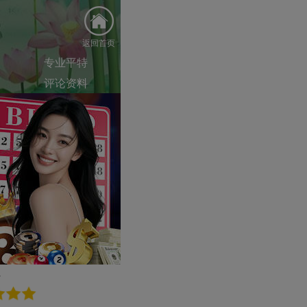
返回首页
专业平特
评论资料
件