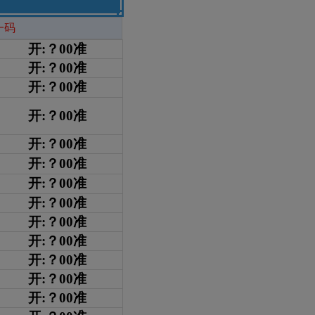
一码
开:？00准
开:？00准
开:？00准
开:？00准
开:？00准
开:？00准
开:？00准
开:？00准
开:？00准
开:？00准
开:？00准
开:？00准
开:？00准