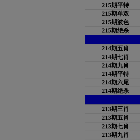
215期平特
215期单双
215期波色
215期绝杀
214期五肖
214期七肖
214期九肖
214期平特
214期
六尾
214期绝杀
213期三肖
213期五肖
213期七肖
213期九肖