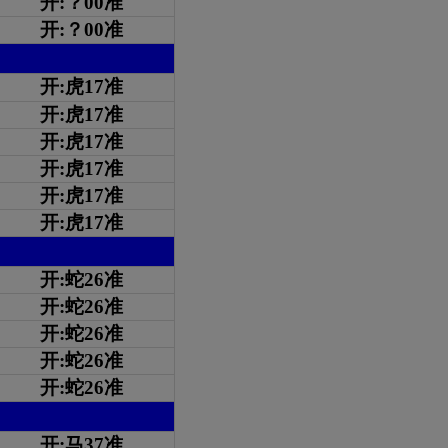
开:？00准
开:？00准
开:虎17准
开:虎17准
开:虎17准
开:虎17准
开:虎17准
开:虎17准
开:蛇26准
开:蛇26准
开:蛇26准
开:蛇26准
开:蛇26准
开:马37准