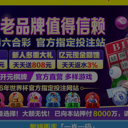
熊猫图库
『一肖一码』