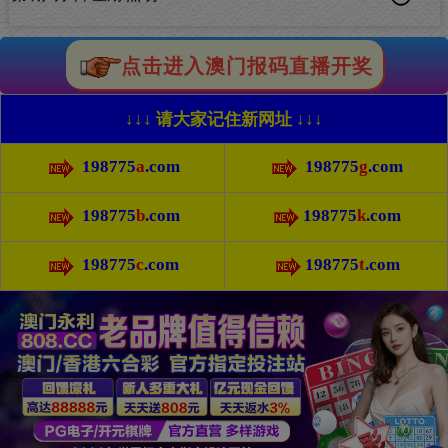
点击进入澳门报码直播开奖
↓↓↓ 请大家记住新网址 ↓↓↓
198775
a
.com
198775
g
.com
198775
b
.com
198775
k
.com
198775
c
.com
198775
t
.com