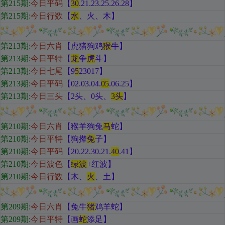
第215期:
今日平码
【
30
.21.23.25.26.28
】
第215期:
今日行数
【
水
、火、木
】
第213期
:
今日六肖
【虎猪狗鸡
猴
牛
】
第213期:
今日平特
【
龙
争
虎
斗
】
第213期:
今日七尾
【9
5
23017
】
第213期:
今日平码
【
02.03.04.
05
.06.25
】
第213期:
今日三头
【
2头、0头、
3头
】
第210期
:
今日六肖
【猴羊狗兔
马
蛇
】
第210期:
今日平特
【狗撵
兔
子
】
第210期:
今日平码
【
20.22.30.21.
40
.41
】
第210期:
今日波色
【
绿
波
+红波
】
第210期:
今日行数
【木
、
火
、土
】
第209期
:
今日六肖
【兔牛
猪
鸡羊蛇
】
第209期:
今日平特
【画
蛇
添足
】