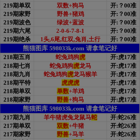
219期单双
双数+狗马
开:？00准
219期家野
野兽+猪鸡
开:？00准
219期波色
绿波+蓝波
开:？00准
219期
六尾
2-0-6-7-8-1
开:？00准
219期绝杀
1头,6尾,红双,兔肖,土行
开:？00准
熊猫图库 598033k.com 请拿笔记好
218期五肖
蛇兔鸡狗
虎
开:虎17准
218期七肖
蛇兔鸡狗
虎
龙马
开:虎17准
218期九肖
蛇兔鸡狗
虎
龙马猴羊
开:虎17准
218期平特
虎虎虎
开:虎17准
218期单双
单数
+羊鸡
开:虎17准
218期家野
野兽
+狗马
开:虎17准
熊猫图库 598033k.com 请拿笔记好
217期九肖
羊牛猪虎兔龙鼠马
蛇
开:蛇26准
217期单双
双数
+牛猪
开:蛇26准
217期家野
野兽
+马羊
开:蛇26准