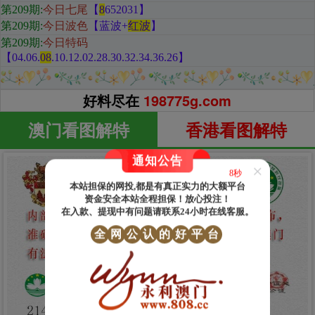
第209期:
今日七尾
【
8
652031
】
第209期:
今日波色
【蓝
波+
红波
】
第209期:
今日特码
【04.06.
08
.10.12.02.28.30.32.34.36.26
】
好料尽在
198775g.com
澳门看图解特
香港看图解特
通知公告
×
6秒
本站担保的网投,都是有真正实力的大额平台
资金安全本站全程担保！放心投注！
在入款、提现中有问题请联系24小时在线客服。
全
网
公
认
的
好
平
台