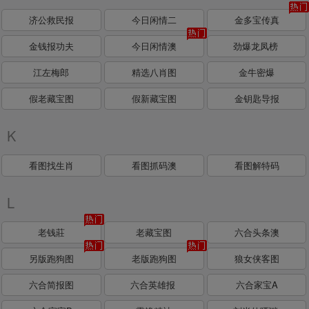
济公救民报
今日闲情二
金多宝传真
金钱报功夫
今日闲情澳
劲爆龙凤榜
江左梅郎
精选八肖图
金牛密爆
假老藏宝图
假新藏宝图
金钥匙导报
K
看图找生肖
看图抓码澳
看图解特码
L
老钱莊
老藏宝图
六合头条澳
另版跑狗图
老版跑狗图
狼女侠客图
六合简报图
六合英雄报
六合家宝A