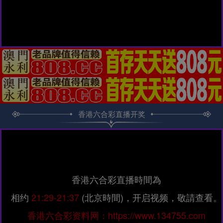
香港六合彩直播开奖
香港六合彩直播時間為
相约
21:29-21:37
(北京時間)，开启视频，敬請查看。
香港六合彩资料网：https://www.134755.com