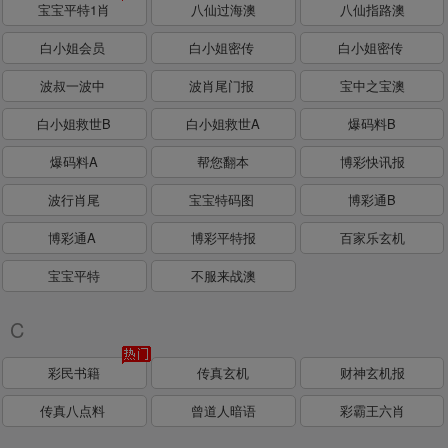
宝宝平特1肖
八仙过海澳
八仙指路澳
白小姐会员
白小姐密传
白小姐密传
波叔一波中
波肖尾门报
宝中之宝澳
白小姐救世B
白小姐救世A
爆码料B
爆码料A
帮您翻本
博彩快讯报
波行肖尾
宝宝特码图
博彩通B
博彩通A
博彩平特报
百家乐玄机
宝宝平特
不服来战澳
C
彩民书籍
传真玄机
财神玄机报
传真八点料
曾道人暗语
彩霸王六肖