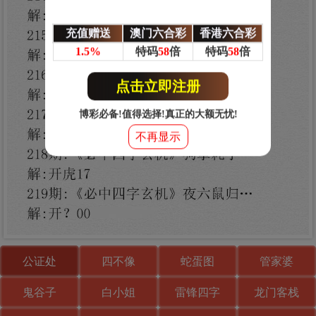
充值赠送
澳门六合彩
香港六合彩
1.5%
特码
58
倍
特码
58
倍
点击立即注册
博彩必备!值得选择!真正的大额无忧!
不再显示
公证处
四不像
蛇蛋图
管家婆
鬼谷子
白小姐
雷锋四字
龙门客栈