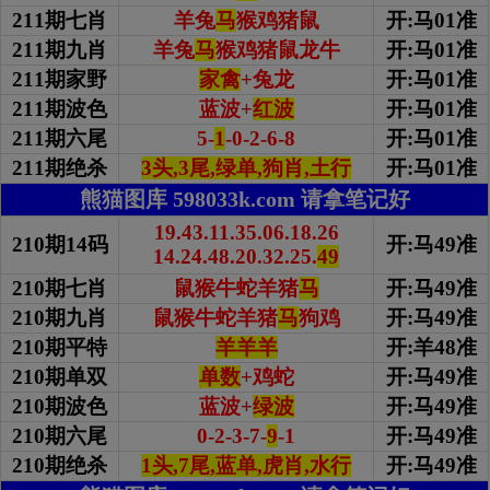
211期七肖
羊兔
马
猴鸡猪鼠
开:马01准
211期九肖
羊兔
马
猴鸡猪鼠龙牛
开:马01准
211期家野
家禽
+兔龙
开:马01准
211期波色
蓝波+
红波
开:马01准
211期
六尾
5-
1
-0-2-6-8
开:马01准
211期绝杀
3头,3尾,绿单,狗肖,土行
开:马01准
熊猫图库 598033k.com 请拿笔记好
19.43.11.35.06.18.26
210期14码
开:马49准
14.24.48.20.32.25.
49
210期七肖
鼠猴牛蛇羊猪
马
开:马49准
210期九肖
鼠猴牛蛇羊猪
马
狗鸡
开:马49准
210期平特
羊羊羊
开:羊48准
210期单双
单数
+鸡蛇
开:马49准
210期波色
蓝波+
绿波
开:马49准
210期
六尾
0-2-3-7-
9
-1
开:马49准
210期绝杀
1头,7尾,蓝单,虎肖,水行
开:马49准