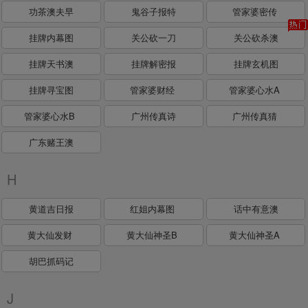
功茶澳夫早
鬼谷子报特
管家婆密传
挂牌内幕图
关公砍一刀
关公砍杀澳
挂牌天书澳
挂牌解密报
挂牌玄机图
挂牌寻宝图
管家婆财经
管家婆心水A
管家婆心水B
广州传真诗
广州传真猜
广东赌王澳
H
黄道吉日报
红姐内幕图
话中有意澳
黄大仙发财
黄大仙神圣B
黄大仙神圣A
胡巴抓码记
J