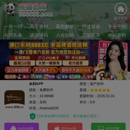
返回首页
一肖一码
高手资料
看图解析
前途算命
专业平特
今日头条
谜语特码
六肖⑿码
正版图库
评论资料
永利APP
类型：国产软件
授权：免费软件
星级：
大小：16.98MB
更新时间：2026.01.01
来源：永利
评分：9.9
环境：Android/iOS
已向本站押付1000万，请大家放心投注！
Android版
iPhone版
访问官网